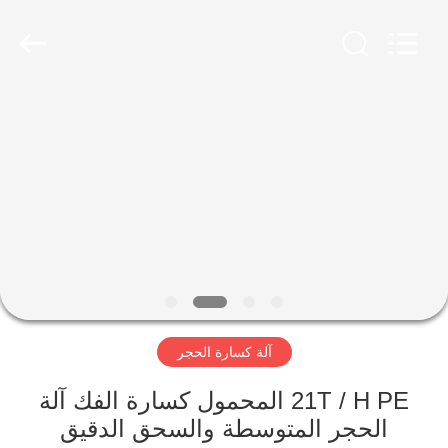
Luoyang
Zhongtai
Industries
CO.,LTD.
All
Rights
Reserved.
الصفحة
الرئيسية
منتجات
عرض
الواقع
الافتراضي
آلة كسارة الحجر
معلومات
21T / H PE المحمول كسارة الفك آلة
الحجر المتوسطة والسحق الدقيق
عنا