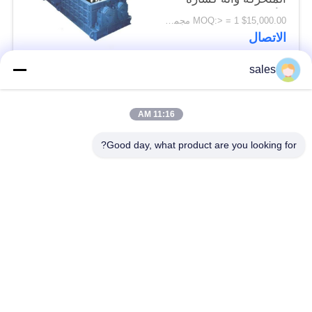
الأسطوانة من مناجم
$15,000.00 MOQ:> = 1 مجموعة
الفحم
الاتصال
sales
فئات شعبية
جميع
11:16 AM
طاحونة ترس التروس
شطبة ترس والعتاد
Good day, what product are you looking for?
المسبوكات
طاحونة جير جير
والمطروقات
الفرن الدوار للاسمنت
مطحنة ركاز
قطع غيار ماكينات
آلة كسارة الحجر
التعدين