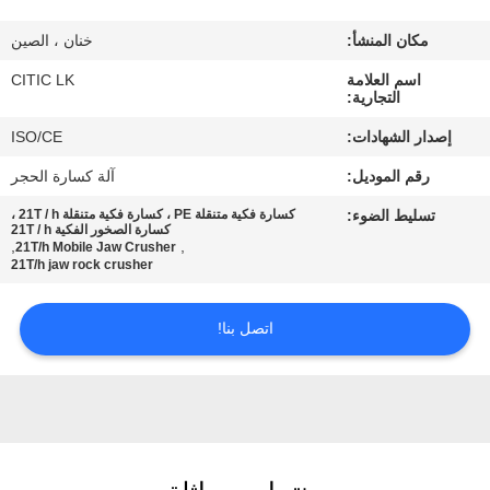
مكان المنشأ:
خنان ، الصين
جولة
اسم العلامة
CITIC LK
في
التجارية:
المعمل
إصدار الشهادات:
ISO/CE
رقم الموديل:
آلة كسارة الحجر
مراقبة
تسليط الضوء:
كسارة فكية متنقلة PE ، كسارة فكية متنقلة 21T / h ،
الجودة
كسارة الصخور الفكية 21T / h
,
,
21T/h Mobile Jaw Crusher
21T/h jaw rock crusher
اتصل
اتصل بنا!
بنا
أخبار
اطلب