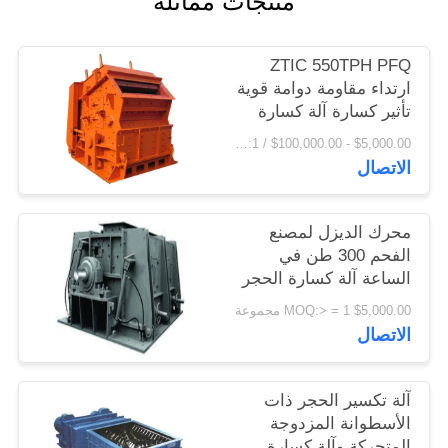
منتجات مماثلة
اقتباس
ZTIC 550TPH PFQ
خريطة
ارتداء مقاومة دوامة قوية
تأثير كسارة آلة كسارة
الموقع
الحجر
$5,000.00 - $100,000.00 / Piece MOQ:1 قطعة / قطع
الاتصال
PRIVACY
POLICY
محرك الديزل لمصنع
الفحم 300 طن في
الساعة آلة كسارة الحجر
محرك ديزل
$5,000.00 MOQ:> = 1 مجموعة
الاتصال
آلة تكسير الحجر ذات
الأسطوانة المزدوجة
المتحركة وآلة كسارة