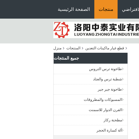
افتراضي
منتجات
الصفحة الرئيسية
قطع غيار ماكينات التعدين
المنتجات
منزل
جميع المنتجات
طاحونة ترس التروس
شطبة ترس والعتاد
طاحونة جير جير
المسبوكات والمطروقات
الفرن الدوار للاسمنت
مطحنة ركاز
آلة كسارة الحجر