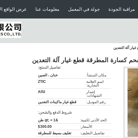
مراقبة الجودة
جولة في المعمل
معلومات عنا
عرض الواقع ال
تفاصيل المنتج:
مكان المنشأ:
خنان ، الصين
اسم العلامة
ZTIC
التجارية:
إصدار
AISI
الشهادات:
رقم الموديل:
قطع غيار ماكينات التعدين
شروط الدفع والشحن:
الحد الأدنى لكمية:
&gt; = 1 طن
الأسعار:
$300.00
تفاصيل التغليف:
تغليف بسيط للمطرقة