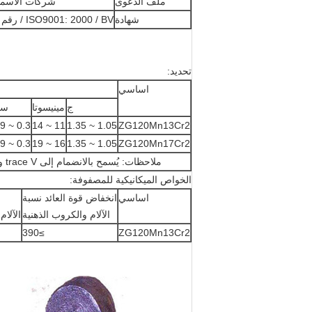
ملف الدعوى
شركات الأسمنت
شهادة
ISO9001: 2000 / BV / رقم براءة الاختراع الصينية 200810049101.2
تحديد:
اساسي
ج
مينيسوتا
س
0.3 ~ 0.9
11 ~ 14
1.05 ~ 1.35
ZG120Mn13Cr2
0.3 ~ 0.9
16 ~ 19
1.05 ~ 1.35
ZG120Mn17Cr2
ملاحظات: يُسمح بالانضمام إلى trace V و Ti و Ba و RE وما إلى ذلك.
الخواص الميكانيكية للمصفوفة:
اساسي
انخفاض قوة العائد نسبة
الآلام والكروب الذهنية
الآلام
≥390
ZG120Mn13Cr2