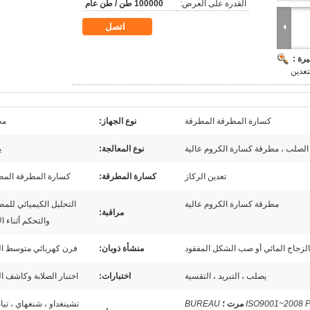
القدرة على العرض:
100000 طن / طن عام
اتصل
رة :
تعدين
كسارة المطرقة المطرقة
نوع الجهاز:
مح
ز الصلب ، مطرقة كسارة الكروم عالية
نوع المعالجة:
ي
تعدين الركاز
كسارة المطرقة:
كسارة المطرقة المط
مطرقة كسارة الكروم عالية
التحليل الكيميائي للم
مراقبة:
والتحكم أثناء ال
لزجاج المائي أو صب الشكل المفقود
منشأة ذوبان:
فرن كهربائي متوسط ​​ال
يصلب ، التبريد ، التقسية
اختبارات:
اختبار الصلابة وكاشف ا
ISO9001~2008 P
BUREAU
تشينغداو ، شنغهاي ، تيا