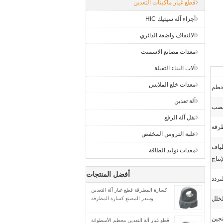
قطع غيار ماكينات التعدين
أجزاء آلة سيتيك HIC
الالتفاف واضعة الدائري
معدات مصانع الاسمنت
آلات البناء الثقيلة
معدات خلع الملابس
طم
آلة تعدين
صب
نقل آلة الرفع
رقة
علبة التروس المخفض
طياف
معدات توليد الطاقة
إنتاج
أفضل المنتجات
تردد
كسارة المطرقة قطع غيار آلة التعدين
لخلل
وسعر المصنع كسارة المطرقة
نجين
قطع غيار آلة التعدين محطم الأسطوانة