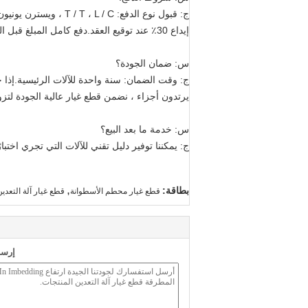
ج: قبول نوع الدفع: T / T ، L / C ، ويسترن يونيون ، نقدًا.
إيداع 30٪ عند توقيع العقد.دفع كامل المبلغ قبل الشحن.
س: ضمان الجودة؟
ج: وقت الضمان: سنة واحدة للآلات الرئيسية.إذا 
يرتدون أجزاء ، نضمن قطع غيار عالية الجودة لتز
س: خدمة ما بعد البيع؟
ج: يمكننا توفير دليل تقني للآلات التي تجري اختبار
,
بطاقة:
قطع غيار محطم الأسطوانة
قطع غيار آلة التعدي
إرسا