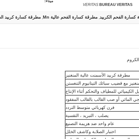
ميناء:
VERITAS
BUREAU VERITAS
كسارة الفحم الكربيد
مطرقة كسارة الفحم عالية Mn
مطرقة كسارة كربيد ال
,
,
لكروم
مطرقة كربيد الأسمنت عالية المنغنيز
منغنيز مع قضيب سبائك التيتانيوم التنغستن
يل الكيميائي للمطياف والتحكم أثناء الإنتاج
 المائي أو صب القالب بالقالب المفقود
فرن كهربائي متوسط ​​التردد
يصلب ، التبريد ، التقسية
عام واحد ضد هزيمة التصنيع
اختبار الصلابة وكاشف الخلل