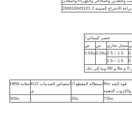
 والتعدين والمحاجر والكهرباء والمعادن
عنصر كيميائي٪
ي
سجل تجاري
س
ص
≤0.04
≤0.04
1.5 ~ 2.5
1.5 ~ 2.5
قوة الشد Rm
استطالة المقطع أ٪
امتصاص الصدمات KU2
صلابة HBW
 والكروب الذهنية
ي
≤300
-
≥20
≥735