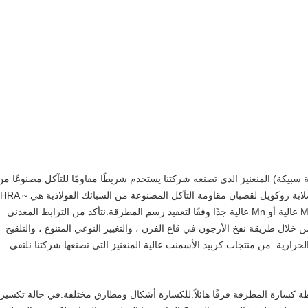
سبيكة) المنغنيز الذي تصنعه شركتنا يستخدم شريطًا مقاومًا للتآكل مصنوعًا من
كربيد التنجستن وكربيد التيتانيوم عالي المحتوى.صلابة روكويل لقضبان مقاومة التآكل المصنو
90HRA.سنصنع مصفوفة مطرقة السبيكة ذات Mn عالية أو Mn عالية جدًا وفقًا لتعقيد رسم المطرقة.نتأكد من الترابط المعدني
ة من خلال طريقة نفخ الأرجون في قاع الفرن ، والتغيير النوعي المتنوع ، والتلقيح
لحرارية. من منتجات كربيد الأسمنت عالية المنغنيز التي تصنعها شركتنا.نلتقي
طة كسارة المطرقة فرقًا هائلاً.للكسارة أشكال ومطارق مختلفة.في حالة تكسير