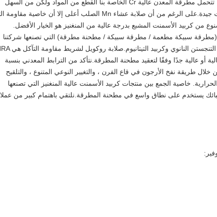
المواد الصلبة والصلبة مثل خام الحديد ، يمكن أن تتحمل مطرقة المعدن عالية Cr الخاصة بنا القطع من المواد ولكن من السهل
إزالتها أو كسرها لأن خاصية صلابة المطرقة ليست جيدة.على الرغم من أن صلابة عشاء Mn الصلب أعلى إلا أن خاصية م
ع من كربيد الأسمنت المشبع بدرجة عالية من المنغنيز هو الخيار الأفضل.
ز (مطرقة سبيكة مطعمة / مطرقة سبيكة / مطحنة مطرقة) التي تصنعها شركتنا
تستخدم شريطًا مقاومًا للتآكل مصنوعًا من كربيد التنجستن ا
90H.سنجعل مصفوفة المطرقة ذات Mn عالية أو عالية جدًا وفقًا لتعقيد مطحنة المطرقة.نتأكد من الترابط المعدني بنسبة
 خلال طريقة نفخ الأرجون في قاع الفرن ، والتغيير النوعي المتنوع ، والتلقيح
لحرارية. خاصية الجمع بين منتجات كربيد الأسمنت عالية المنغنيز التي تصنعها
سبائك يستخدم على نطاق واسع في مطحنة المطرقة.نلتقي باهتمام كبير من عملائن