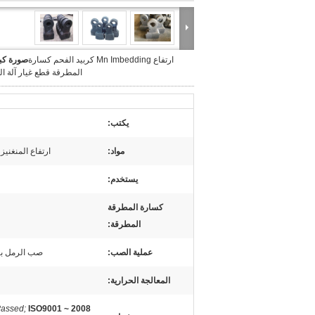
ارتفاع Mn Imbedding كربيد الفحم كسارة
صورة كبي
المطرقة قطع غيار آلة ال
يكتب:
مواد:
ارتفاع المنغني
يستخدم:
كسارة المطرقة
المطرقة:
عملية الصب:
صب الرمل با
المعالجة الحرارية:
ISO9001 ~ 2008 مرت ؛
assed;