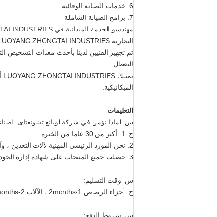
6. خدمات الصيانة الوقائية
7. برامج الصيانة الشاملة
التجارية LUOYANG ZHONGTAI INDUSTRIES ولكنهم قادرون على القيام بخدمة العلامات التجارية الأخرى من OEM.
تم تجهيز الفنيين لدينا بأحدث معدات التشخيص ال
التعطل.
تم
الميكانيكية.
التعليمات
س: لماذا نؤمن في شركة لويانغ تشونغتاى للصناع
ج: 1. أكثر من 30 عاما من الخبرة.
2. نحن المورد الرئيسي المهنية لآلات التعدين ، وآلات البناء ، وآلات الصب والأجزاء المطروقة.
3. حصلت جميع المنتجات على شهادة إدارة الجودة ISO9901: 2000 وشهادات CE و ROHS.
س: وقت التسليم:
ج: أجزاء الرصاص 1-2months ، الآلات 2-3months.
س: شروط الدفع: