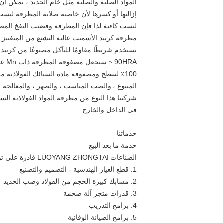
ليست كافية.لذا فإن المطرقة وقضيب النفخ المصنو
مطرقة كربيد الأسمنت عالية التشبع من المنغني
~ RA
100٪ لسطح ومصفوفة مادة السبائك الفولاذية من
المتنوع ، والصب المناسب ، والصهر ، والمعالجة ا
شركتنا.هذا النوع من مطرقة المواد الفولاذية ال
في الداخل والخارج.
خدماتنا
خدمة ما بعد البيع
الصناعات LUOYANG ZHONGTAI قادرة على توفير:
1. قطع الغيار الهندسية - التصميم والتصنيع
2. مسابك كبيرة الحجم من الفولاذ وصب الحديد
3. قدرات متجر آلة ضخمة
4. برامج التدريب
5. برامج الصيانة الوقائية