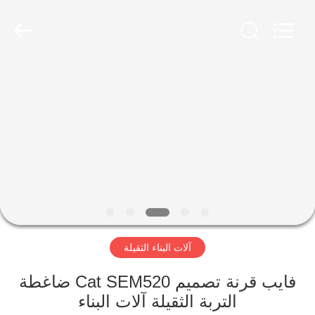
Luoyang
Zhongtai
Industries
CO.,LTD.
All
Rights
Reserved.
الصفحة
الرئيسية
منتجات
عرض
الواقع
الافتراضي
آلات البناء الثقيلة
معلومات
فايب قرنة تصميم Cat SEM520 ضاغطة
التربة الثقيلة آلات البناء
عنا