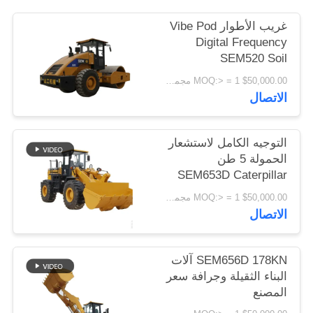
اقتباس
غريب الأطوار Vibe Pod
Digital Frequency
SEM520 Soil
خريطة
Compressor
$50,000.00 MOQ:> = 1 مجموعة
الموقع
Construction
الاتصال
Machinery
PRIVACY
التوجيه الكامل لاستشعار
POLICY
الحمولة 5 طن
SEM653D Caterpillar
Wheel Loader
$50,000.00 MOQ:> = 1 مجموعة
الاتصال
SEM656D 178KN آلات
البناء الثقيلة وجرافة سعر
المصنع