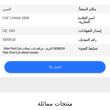
مكان المنشأ:
الصين
جولة
اسم العلامة
CAT CHINA-SEM
في
التجارية:
المعمل
إصدار الشهادات:
CE, ISO
رقم الموديل:
SEM520
مراقبة
تسليط الضوء:
,
SEM520 التربة ، جرافة ذات عجلات Vibe Pod Cat
الجودة
Vibe Pod Cat wheel loader
اتصل
اتصل بنا!
بنا
أخبار
منتجات مماثلة
اطلب