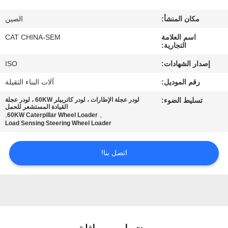
مكان المنشأ:
الصين
جولة
اسم العلامة
CAT CHINA-SEM
في
التجارية:
المعمل
إصدار الشهادات:
ISO
رقم الموديل:
آلات البناء الثقيلة
مراقبة
تسليط الضوء:
لودر عجلة الإطارات ، لودر كاتربيلر 60KW ، لودر عجلة
الجودة
القيادة المستشعر للحمل
,
,
60KW Caterpillar Wheel Loader
Load Sensing Steering Wheel Loader
اتصل
اتصل بنا!
بنا
أخبار
اطلب