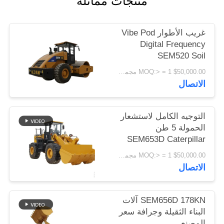
منتجات مماثلة
اقتباس
غريب الأطوار Vibe Pod
خريطة
Digital Frequency
SEM520 Soil
الموقع
Compressor
$50,000.00 MOQ:> = 1 مجموعة
Construction
الاتصال
Machinery
PRIVACY
POLICY
التوجيه الكامل لاستشعار
الحمولة 5 طن
SEM653D Caterpillar
Wheel Loader
$50,000.00 MOQ:> = 1 مجموعة
الاتصال
SEM656D 178KN آلات
البناء الثقيلة وجرافة سعر
المصنع