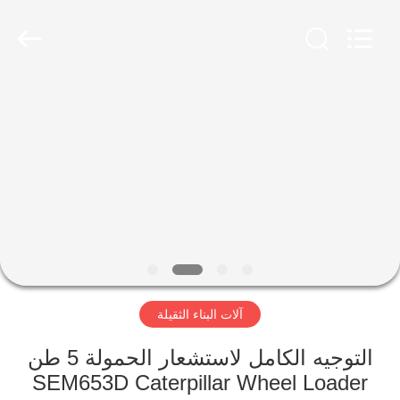
Luoyang
Zhongtai
Industries
CO.,LTD.
All
Rights
Reserved.
الصفحة
الرئيسية
منتجات
عرض
الواقع
الافتراضي
آلات البناء الثقيلة
معلومات
التوجيه الكامل لاستشعار الحمولة 5 طن
SEM653D Caterpillar Wheel Loader
عنا