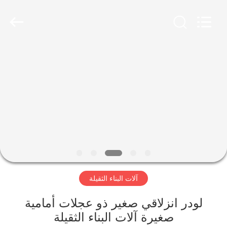
Luoyang
Zhongtai
Industries
CO.,LTD.
All
Rights
Reserved.
الصفحة
الرئيسية
منتجات
عرض
الواقع
الافتراضي
آلات البناء الثقيلة
معلومات
لودر انزلاقي صغير ذو عجلات أمامية
صغيرة آلات البناء الثقيلة
عنا