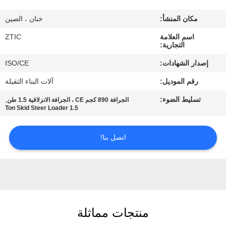
مكان المنشأ:
خنان ، الصين
جولة
اسم العلامة
ZTIC
في
التجارية:
المعمل
إصدار الشهادات:
ISO/CE
رقم الموديل:
آلات البناء الثقيلة
مراقبة
تسليط الضوء:
,
الجرافة 890 كجم CE ، الجرافة الانزلاقية 1.5 طن
الجودة
1.5 Ton Skid Steer Loader
اتصل
اتصل بنا!
بنا
أخبار
منتجات مماثلة
اطلب