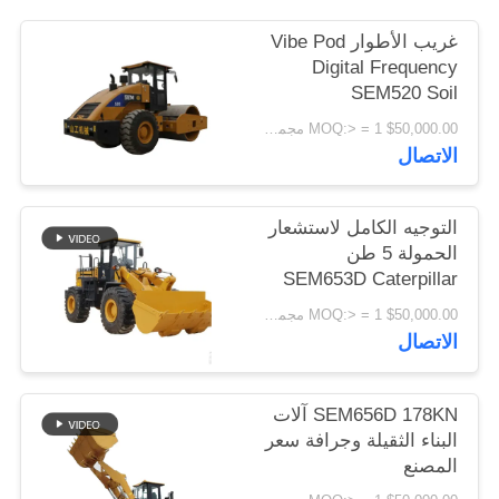
اقتباس
غريب الأطوار Vibe Pod
Digital Frequency
SEM520 Soil
خريطة
Compressor
$50,000.00 MOQ:> = 1 مجموعة
الموقع
Construction
الاتصال
Machinery
PRIVACY
التوجيه الكامل لاستشعار
POLICY
الحمولة 5 طن
SEM653D Caterpillar
Wheel Loader
$50,000.00 MOQ:> = 1 مجموعة
الاتصال
SEM656D 178KN آلات
البناء الثقيلة وجرافة سعر
المصنع