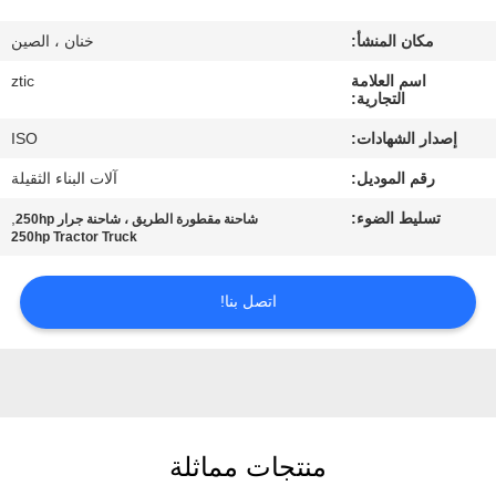
مكان المنشأ:
خنان ، الصين
جولة
اسم العلامة
ztic
في
التجارية:
المعمل
إصدار الشهادات:
ISO
رقم الموديل:
آلات البناء الثقيلة
مراقبة
تسليط الضوء:
,
شاحنة مقطورة الطريق ، شاحنة جرار 250hp
الجودة
250hp Tractor Truck
اتصل
اتصل بنا!
بنا
أخبار
منتجات مماثلة
اطلب