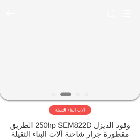
Luoyang
Zhongtai
Industries
CO.,LTD.
All
Rights
Reserved.
الصفحة
الرئيسية
منتجات
عرض
الواقع
الافتراضي
آلات البناء الثقيلة
معلومات
وقود الديزل 250hp SEM822D الطريق
مقطورة جرار شاحنة آلات البناء الثقيلة
عنا