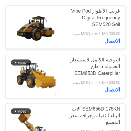
اقتباس
غريب الأطوار Vibe Pod
Digital Frequency
SEM520 Soil
خريطة
Compressor
$50,000.00 MOQ:> = 1 مجموعة
الموقع
Construction
الاتصال
Machinery
PRIVACY
التوجيه الكامل لاستشعار
POLICY
الحمولة 5 طن
SEM653D Caterpillar
Wheel Loader
$50,000.00 MOQ:> = 1 مجموعة
الاتصال
SEM656D 178KN آلات
البناء الثقيلة وجرافة سعر
المصنع