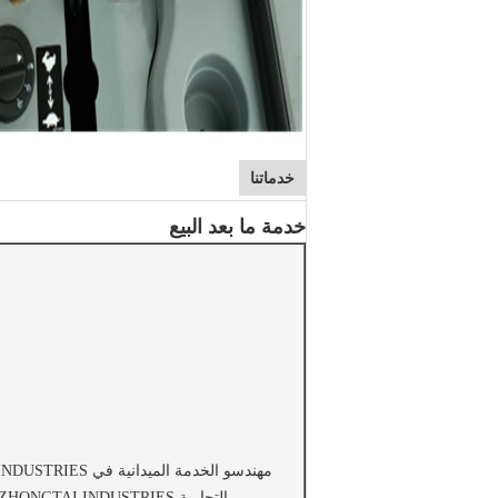
خدماتنا
خدمة ما بعد البيع
التجارية LUOYANG ZHONGTAI INDUSTRIES ولكنهم قادرون على القيام بخدمة العلامات التجارية الأخرى من OEM.