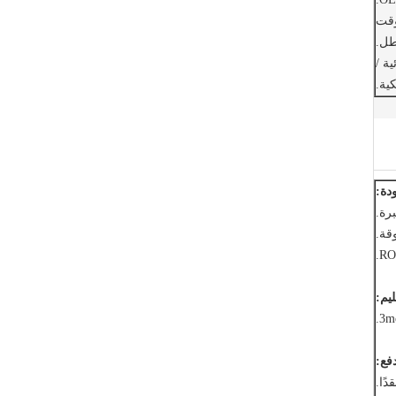
وقت
طل.
ئية /
كية.
دة:
يم:
فع: