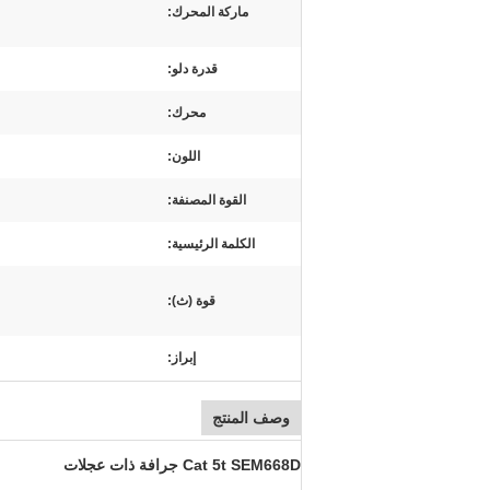
ماركة المحرك:
قدرة دلو:
محرك:
اللون:
القوة المصنفة:
الكلمة الرئيسية:
قوة (ث):
إبراز:
وصف المنتج
Cat 5t SEM668D جرافة ذات عجلات