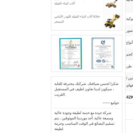
آلات البناء الثقيلة
63kn آلات البناء الثقيلة اللودر الأمامي
وكية
المصغر
صور
أنواع
ين /
شكرا لحسن ضيافتك. شركتك محترفة للغاية
هاي
، سيكون لدينا تعاون لطيف في المستقبل
القريب.
—— جوامع
شركة جيدة مع خدمة لطيفة وجودة عالية
وسمعة عالية. أحد موردينا الموثوقين ، يتم
تسليم البضائع في الوقت المناسب وحزمة
لطيفة.