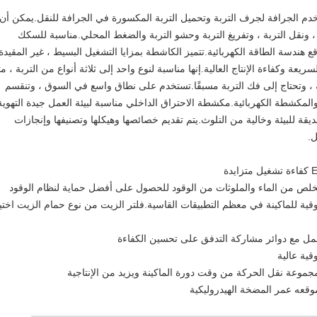
دم الجرافة لجرف التربة وتحميل التربة المكسورة في الجرافة للنقل.يمكن أن
 ونقل التربة ، وتفريغ التربة وحشو التربة والضغط المحلي.مناسبة للسكك
هندسة الطاقة الكهربائية.تتميز الكاشطة بمزايا التشغيل البسيط ، غير المقيدة
عة وكفاءة الإنتاج العالية.إنها مناسبة لنوع واحد إلى ثلاثة أنواع من التربة ، م
بة ، وتحتاج إلى فك التربة مسبقًا.تستخدم على نطاق واسع في السوق ، وتنقسم
مكشطة الكهربائية.مكشطة الاحتراق الداخلي مناسبة لبيئة العمل جيدة التهوية
ة للبيئة وخالية من التلوث.يتم تقديم خصائصها وهيكلها وتصنيفها وإنجازات
ل.
لص من الماء والملوثات من الوقود للحصول على أفضل حماية لنظام الوقود
لحمل مع دوائر مشاركة التدفق على تحسين الكفاءة
ية عالية
 مجموعة نقل الحركة من وقت دورة الماكينة ويزيد من الإنتاجية
وقعه عمر المضخة الهيدروليكية