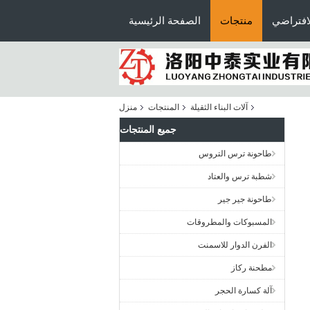
افتراضي
منتجات
الصفحة الرئيسية
آلات البناء الثقيلة
المنتجات
منزل
جميع المنتجات
طاحونة ترس التروس
شطبة ترس والعتاد
طاحونة جير جير
المسبوكات والمطروقات
الفرن الدوار للاسمنت
مطحنة ركاز
آلة كسارة الحجر