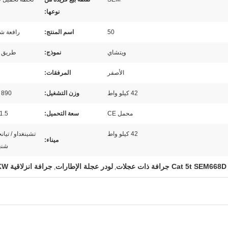
نوعها:
50
اسم المنتج:
رافعة ش
ويتشاي
نموذج:
طريق 
الأصفر
المرفقات:
42 كيلو واط
وزن التشغيل:
890 كجم
محمل CE
سعة التحميل:
1.5 طن
42 كيلو واط
تشينغداو / تيانج
ميناء:
شنغ
Cat 5t SEM668D جرافة ذات عجلات
لودر عجلة الإطارات
جرافة انزلاقية 42KW
,
,