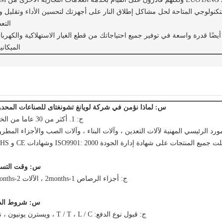
لتكنولوجي المتاحة لحل مشاكل إطلاق النار على أجهزتك لتحسين الأداء وتقليل 
التع
متلك LUOYANG ZHONGTAI INDUSTRIES أيضًا قدرة واسعة في توفير جميع احتياجاتك من قطع الغيار الاستهلاكية والكهربا
الميكاني
س: لماذا نؤمن في شركة لويانغ تشونغتاى للصناعات المحدو
ج: 1. أكثر من 30 عاما من الخبرة.
س: وقت التسل
ج: أجزاء الرصاص 1-2months ، الآلات 2-3months.
س: شروط الد
ج: قبول نوع الدفع: T / T ، L / C ، ويسترن يونيون ، نقدًا.