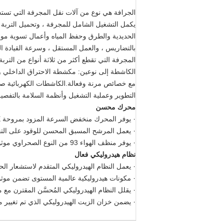
الجرافة هي نوع من آلات نقل المجرفة التي تستخ
يكمل التشغيل الشامل للمجرفة ، وتحميل التربة ،
الحديدية والطرق وحفظ المياه وأعمال تسوية موقع 
بالتضاريس ، والعمل المستقل ، وسرعة القيادة السري
المجرفة التي تقطع أكثر من ثلاثة أنواع من التر
الكاشطة إلى نوعين: مكشطة الاحتراق الداخلي وال
مع خصائص مرنة وفعالة.الكاشطات الكهربائية صديق
التطوير وعملية التشغيل وأنظمة السلامة بالتفصي
محرك محسن
· يوفر المحرك منخفض السرعة المزود بمروحة E كفاءة تشغيل متزايدة
· يعمل المرشح المسبق المحسن للوقود على التخ
· يوفر منظف الهواء 93 من النوع الصحراوي موثوقية للماكينة في معظم التطبيقات القاسية.فلتر الزيت من نوع حمام الزيت اختياري
نظام هيدروليكي فعال
· يعمل النظام الهيدروليكي المتقدم لاستشعار ا
· مكونات هيدروليكية عالمية المستوى تضمن موثوق
· يقلل النظام الهيدروليكي المُحسَّن المقترن مع
· يضمن خزان الزيت الهيدروليكي الذي تم تغيير م