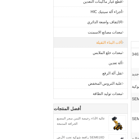
قطع غيار ماكينات التعدين
أجزاء آلة سيتيك HIC
الالتفاف واضعة الدائري
معدات مصانع الاسمنت
آلات البناء الثقيلة
معدات خلع الملابس
آلة تعدين
نقل آلة الرفع
جديد
علبة التروس المخفض
وكية
معدات توليد الطاقة
SE
أفضل المنتجات
SE
عالية الأداء رخيصة الثمن سعر المصنع
الجرافة المدمجة
SEM618D رافعة شوكية تحت الأرض
الية