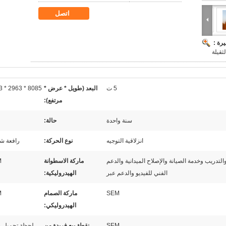
اتصل
رة :
لثقيلة
5 ت
البعد (طويل * عرض *
8085 * 2963 * 3463
مرتفع):
سنة واحدة
حالة:
انزلاقية التوجيه
نوع الحركة:
رافعة ش
التدريب وخدمة الصيانة والإصلاح الميدانية والدعم
ماركة الاسطوانة
M
الفني للفيديو والدعم عبر
الهيدروليكية:
SEM
ماركة الصمام
M
الهيدروليكي:
SEM
نقطة بيع فريدة من
لحظة تحميل ع