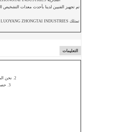
تم تجهيز الفنيين لدينا بأحدث معدات التشخيص ا
ت
التعليمات
2. نحن المورد الرئيسي المهنية لآلات التعدين ، وآلات البناء ، وآلات الصب والأجزاء المطروقة.
3. حصلت جميع المنتجات على شهادة إدارة الجودة ISO9901: 2000 وشهادات CE و ROHS.