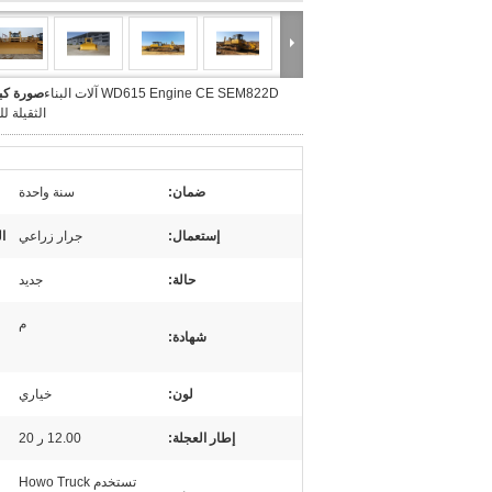
WD615 Engine CE SEM822D آلات البناء
صورة كبي
الثقيلة ل
ضمان:
سنة واحدة
إستعمال:
جرار زراعي
ا
حالة:
جديد
م
شهادة:
لون:
خياري
إطار العجلة:
12.00 ر 20
تستخدم Howo Truck