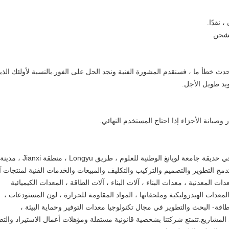
حدث خطأ ما ، فسنقدم المشورة الفنية ونجد الحل على الفور.بالنسبة لأولئك الذي
ويد طويل الأجل.
ر وصيانة الأجزاء إذا احتاج المستخدم النهائي.
يقع Luoyang Zhongtai Industries Co. ، Ltd. في حديقة جامعة لويانغ الوطنية للعلوم ، طريق Longyu ، منطقة Jianxi ، مدينة
نها شركة محترفة تدمج التطوير والتصميم والتركيب والتكليف والمبيعات والخدمات الفنية لمنتجات 
 المعدنية ، معدات البناء ، آلات البناء ، آلات الطاقة ، المعدات الكيميائية
 المعدات الهيدروليكية وملحقاتها ، المواد المقاومة للحرارة ، لون المستودعات ،
طاقة- البحث والتطوير في مجال تكنولوجيا معدات التوفير وحماية البيئة ،
ى المشاريع.تتمتع شركتنا بشخصية قانونية مستقلة ومؤهلات أعمال الاستيراد والتص