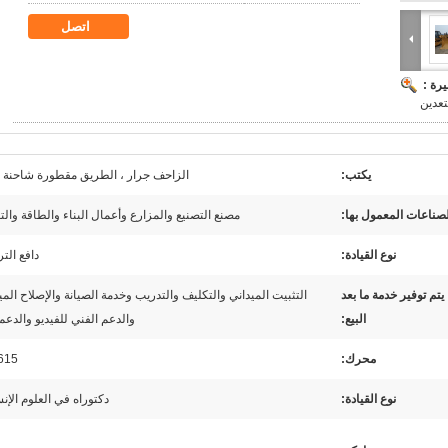
اتصل
رة :
لتعدين
يكتب:
الزاحف جرار ، الطريق مقطورة شاحنة 
لصناعات المعمول بها:
مصنع التصنيع والمزارع وأعمال البناء والطاقة والت
نوع القيادة:
دافع ال
يتم توفير خدمة ما بعد
التثبيت الميداني والتكليف والتدريب وخدمة الصيانة والإصلاح الميد
البيع:
والدعم الفني للفيديو والدعم
محرك:
615
نوع القيادة:
دكتوراه في العلوم الإنس