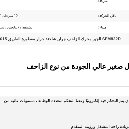
ماركة:
ناقل الحركة:
12 سرعات كاملة
ميناء:
تشينغداو / تيانجين / شن
SEM822D الجير محرك الزاحف جرار
شاحنة جرار مقطورة الطريق WD615
,
لذي يتم التحكم فيه إلكترونيًا وعصا التحكم متعددة الوظائف مستويات عالية من
زيادة راحة المشغل ورؤيته.المتقدم