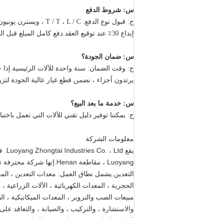
س: شروط الدفع
ج: قبول نوع الدفع: T / T ، L / C ، ويسترن يونيون ، نقدًا.
إيداع 30٪ عند توقيع العقد.دفع كامل المبلغ قبل الشحن
س: ضمان الجودة؟
ج: وقت الضمان: سنة واحدة للآلات الرئيسية.إذا 
يرتدون أجزاء ، نضمن قطع غيار عالية الجودة لتز
س: خدمة ما بعد البيع؟
ج: يمكننا توفير دليل تقني للآلات التي تعمل باختبا
معلومات الشركة
Luoyang ، مقاطعة Henan.إ
التعدين.يشمل نطاق العمل: معدات التعدين ، المعدات
الحجرية ، المعدات الكهربائية ، الآلات الزراعية ،
مبيعات الصب والتزوير ، المعدات الميكانيكية ، ال
والاستشارة ، والتركيب ، والصيانة ، والتعاقد عل