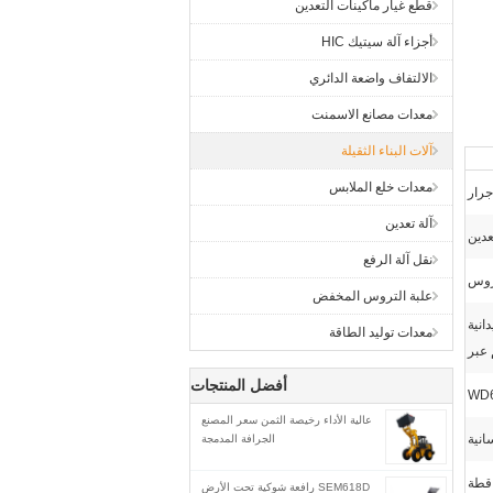
قطع غيار ماكينات التعدين
أجزاء آلة سيتيك HIC
الالتفاف واضعة الدائري
معدات مصانع الاسمنت
آلات البناء الثقيلة
معدات خلع الملابس
جرار
آلة تعدين
عدين
نقل آلة الرفع
تروس
علبة التروس المخفض
انية
معدات توليد الطاقة
 عبر
أفضل المنتجات
WD
عالية الأداء رخيصة الثمن سعر المصنع
انية
الجرافة المدمجة
قطة
SEM618D رافعة شوكية تحت الأرض