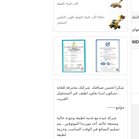
آلات البناء الثقيلة
63kn آلات البناء الثقيلة اللودر الأمامي
المصغر
غهاي
شكرا لحسن ضيافتك. شركتك محترفة للغاية
، سيكون لدينا تعاون لطيف في المستقبل
القريب.
—— جوامع
شركة جيدة مع خدمة لطيفة وجودة عالية
وسمعة عالية. أحد موردينا الموثوقين ، يتم
تسليم البضائع في الوقت المناسب وحزمة
لطيفة.