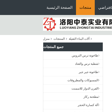
افتراضي
منتجات
الصفحة الرئيسية
آلات البناء الثقيلة
المنتجات
منزل
جميع المنتجات
طاحونة ترس التروس
شطبة ترس والعتاد
طاحونة جير جير
المسبوكات والمطروقات
الفرن الدوار للاسمنت
مطحنة ركاز
آلة كسارة الحجر