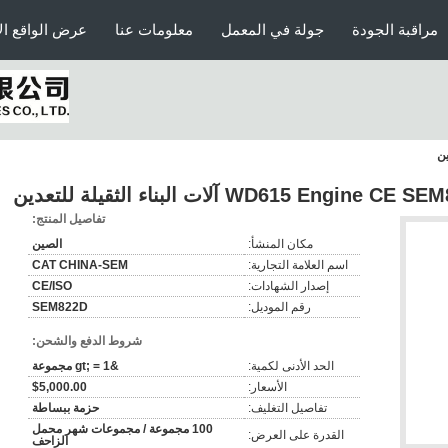
مراقبة الجودة
جولة في المعمل
معلومات عنا
عرض الواقع ال
WD615 Engine C آلات البناء الثقيلة للتعدين
تفاصيل المنتج:
مكان المنشأ:
الصين
اسم العلامة التجارية:
CAT CHINA-SEM
إصدار الشهادات:
CE/ISO
رقم الموديل:
SEM822D
شروط الدفع والشحن:
الحد الأدنى لكمية:
&gt; = 1 مجموعة
الأسعار:
$5,000.00
تفاصيل التغليف:
حزمة ببساطة
100 مجموعة / مجموعات شهر محمل
القدرة على العرض:
الزاحف