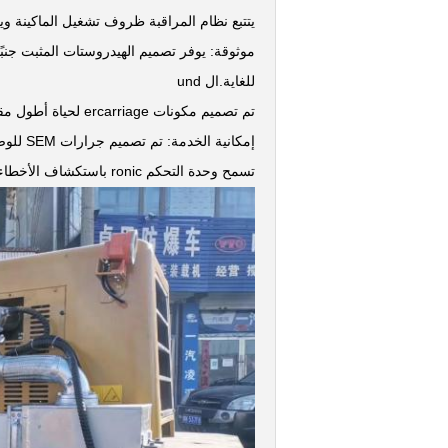
يتتبع نظام المراقبة ظروف تشغيل الماكينة و
موثوقة: يوفر تصميم الهيدروستات المثبت جنبً
للغاية.ال und
تم تصميم مكونات ercarriage لحياة أطول مقابل المنافس الرئيسي
إمكانية الخدمة: تم تصميم جرارات SEM للوصول السهل لتقليل وقت الصيانة الإجمالي.تنتخب الآلات
تسمح وحدة التحكم ronic باستكشاف الأخطاء وإصلاحها بسرعة