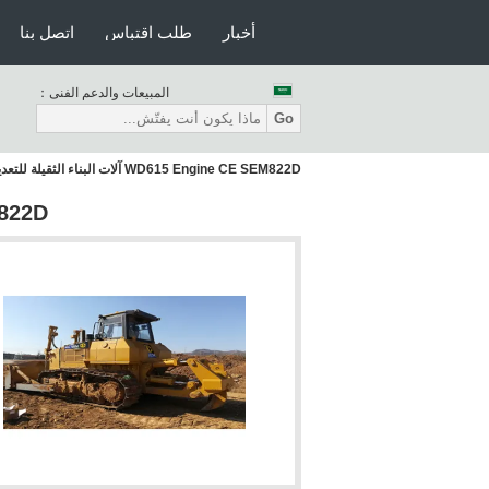
أخبار
طلب اقتباس
اتصل بنا
المبيعات والدعم الفنى：
Go
WD615 Engine CE SEM822D آلات البناء الثقيلة للتعدين
E SEM822D