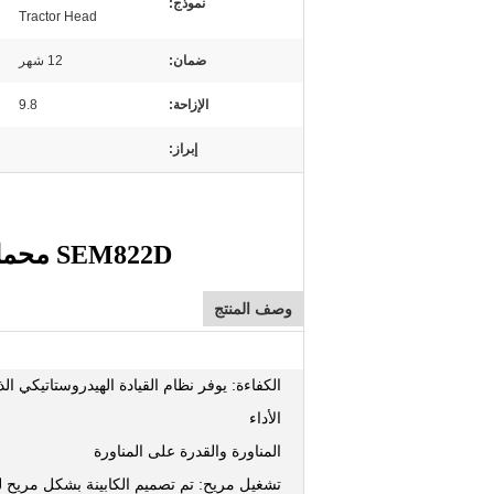
نموذج:
Tractor Head
ضمان:
12 شهر
الإزاحة:
9.8
إبراز:
SEM822D محمل صغير عالي الجودة من نوع الزاحف
وصف المنتج
الكفاءة: يوفر نظام القيادة الهيدروستاتيكي ا
الأداء
المناورة والقدرة على المناورة
تشغيل مريح: تم تصميم الكابينة بشكل مريح ل