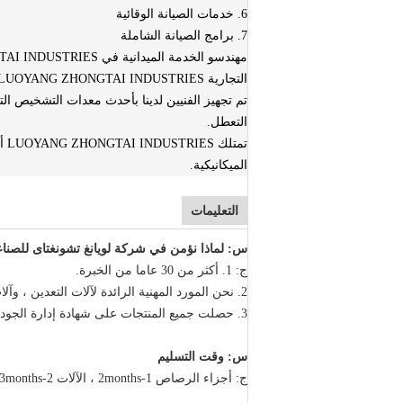
6. خدمات الصيانة الوقائية
7. برامج الصيانة الشاملة
التجارية LUOYANG ZHONGTAI INDUSTRIES ولكنهم قادرون على القيام بخدمة العلامات التجارية الأخرى من OEM.
تم تجهيز الفنيين لدينا بأحدث معدات التشخيص ال
التعطل.
تم
الميكانيكية.
التعليمات
س: لماذا نؤمن في شركة لويانغ تشونغتاى للصناع
ج: 1. أكثر من 30 عاما من الخبرة.
2. نحن المورد المهنية الرائدة لآلات التعدين ، وآلات البناء ، وآلات الصب والأجزاء المطروقة.
3. حصلت جميع المنتجات على شهادة إدارة الجودة ISO9901: 2000 وشهادات CE و ROHS.
س: وقت التسليم
ج: أجزاء الرصاص 1-2months ، الآلات 2-3months.